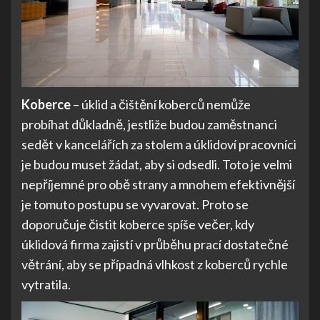
Koberce
– úklid a čištění koberců nemůže
probíhat důkladně, jestliže budou zaměstnanci
sedět v kancelářích za stolem a úklidoví pracovníci
je budou muset žádat, aby si odsedli. Toto je velmi
nepříjemné pro obě strany a mnohem efektivnější
je tomuto postupu se vyvarovat. Proto se
doporučuje čistit koberce spíše večer, kdy
úklidová firma zajistí v průběhu prací dostatečné
větrání, aby se případná vlhkost z koberců rychle
vytratila.