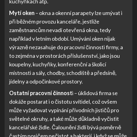
kuchyňkách atp.
Mytí oken
– okna a okenní parapety lze umývat i
při běžném provozu kanceláře, jestliže
zaměstnancům nevadí otevřená okna, tedy
například v letním období. Umývání oken nijak
výrazně nezasahuje do pracovní činnosti firmy, a
to zejména v prostorách příslušenství, jako jsou
koupelny, kuchyňky, konferenční a školicí
místnosti a sály, chodby, schodiště a předsíně,
jídelny a odpočinkové prostory.
Ostatní pracovní činnost
i – úklidová firma se
dokáže postarat i o čistotu svítidel, což ovšem
může vyžadovat vypínání přívodních jističů pro
světelné okruhy, a také může důkladně vyčistit
kancelářské židle. Čalounění židlí bývá poměrně
častým nosičem nečistot a bakterií, i když se může