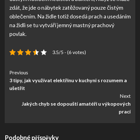
zdát, že jde o nábytek zatěžovaný pouze čistým
oblečením. Na židle totiž dosedá prach a usedáním
na židli se tu vytváří jemný mastný prachový
povlak.
3.5/5 - (6 votes)
Continue
Previous
3 tipy, jak využívat elektřinu v kuchyni s rozumem a
Reading
ušetřit
Next
Jakých chyb se dopouští amatéři u výkopových
prací
Podobné příspěvky