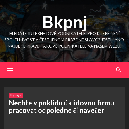
Skip
to
Bkpnj
content
HLEDÁTE INTERNETOVÉ PODNIKATELE, PRO KTERÉ NENÍ
SPOLEHLIVOST A ČEST JENOM PRÁZDNÉ SLOVO? JESTLI ANO,
NAJDETE PRÁVĚ TAKOVÉ PODNIKATELE NA NAŠEM WEBU.
Primary
Menu
Byznys
Nechte v poklidu úklidovou firmu
pracovat odpoledne či navečer