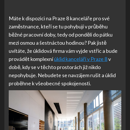
Máte k dispozici na Praze 8 kanceláře pro své
zaměstnance, kteří se tu pohybují v průběhu
běžné pracovní doby, tedy od pondělí do pátku
mezi osmou a šestnáctou hodinou? Pak jistě
uvítáte, že úklidová firma vám vyjde vstříc a bude
provádět komplexní
úklid kanceláří v Praze 8
v
době, kdy se v těchto prostorách již nikdo
nepohybuje. Nebudete se navzájem rušit a úklid
proběhne k všeobecné spokojenosti.