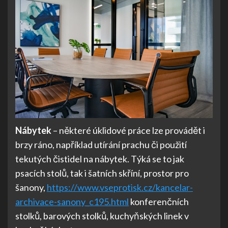
Nábytek
– některé úklidové práce lze provádět i
brzy ráno, například utírání prachu či použití
tekutých čistidel na nábytek. Týká se to jak
psacích stolů, tak i šatních skříní, prostor pro
šanony,
https://www.vseprotisk.cz/kancelar-
archivace-sanony_c195.html
konferenčních
stolků, barových stolků, kuchyňských linek v