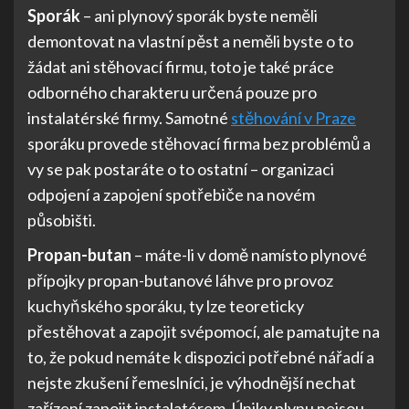
Sporák
– ani plynový sporák byste neměli
demontovat na vlastní pěst a neměli byste o to
žádat ani stěhovací firmu, toto je také práce
odborného charakteru určená pouze pro
instalatérské firmy. Samotné
stěhování v Praze
sporáku provede stěhovací firma bez problémů a
vy se pak postaráte o to ostatní – organizaci
odpojení a zapojení spotřebiče na novém
působišti.
Propan-butan
– máte-li v domě namísto plynové
přípojky propan-butanové láhve pro provoz
kuchyňského sporáku, ty lze teoreticky
přestěhovat a zapojit svépomocí, ale pamatujte na
to, že pokud nemáte k dispozici potřebné nářadí a
nejste zkušení řemeslníci, je výhodnější nechat
zařízení zapojit instalatérem. Úniky plynu nejsou