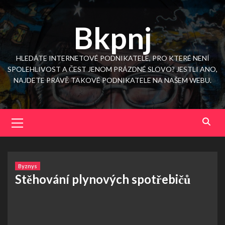
Skip
to
Bkpnj
content
HLEDÁTE INTERNETOVÉ PODNIKATELE, PRO KTERÉ NENÍ
SPOLEHLIVOST A ČEST JENOM PRÁZDNÉ SLOVO? JESTLI ANO,
NAJDETE PRÁVĚ TAKOVÉ PODNIKATELE NA NAŠEM WEBU.
Primary
Menu
Byznys
Stěhování plynových spotřebičů