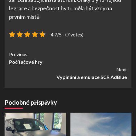
legrace a bezpečnost by tu měla být vždy na
prvním místě.
4.7/5 - (7 votes)
Continue
Previous
Počítačové hry
Reading
Next
Vypínání a emulace SCR AdBlue
Podobné příspěvky