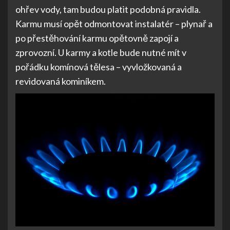
ohřev vody, tam budou platit podobná pravidla.
Karmu musí opět odmontovat instalatér – plynař a
po přestěhování karmu opětovně zapojí a
zprovozní. U karmy a kotle bude nutné mít v
pořádku komínová tělesa – vyvložkovaná a
revidovaná kominíkem.