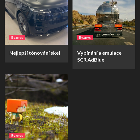
Byznys
Byznys
Nejlepší tónování skel
Vypínání a emulace
SCR AdBlue
Byznys