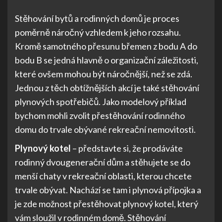
Stěhování bytů a rodinných domů je proces
poměrně náročný vzhledem k jeho rozsahu.
Kromě samotného přesunu břemen z bodu A do
bodu B se jedná hlavně o organizační záležitosti,
které ovšem mohou být náročnější, než se zdá.
Jednou z těch obtížnějších akcí je také stěhování
plynových spotřebičů. Jako modelový příklad
bychom mohli zvolit přestěhování rodinného
domu do trvale obývané rekreační nemovitosti.
Plynový kotel
– představte si, že prodáváte
rodinný dvougenerační dům a stěhujete se do
menší chaty v rekreační oblasti, kterou chcete
trvale obývat. Nachází se tam i plynová přípojka a
je zde možnost přestěhovat plynový kotel, který
vám sloužil v rodinném domě. Stěhování