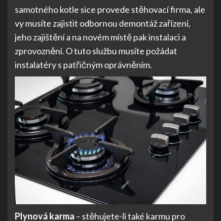
samotného kotle sice provede stěhovací firma, ale
vy musíte zajistit odbornou demontáž zařízení,
jeho zajištění a na novém místě pak instalaci a
zprovoznění. O tuto službu musíte požádat
instalatéry s patřičným oprávněním.
Plynová karma
– stěhujete-li také karmu pro