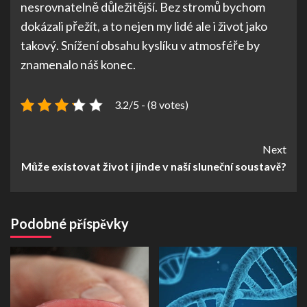
nesrovnatelně důležitější. Bez stromů bychom
dokázali přežít, a to nejen my lidé ale i život jako
takový. Snížení obsahu kyslíku v atmosféře by
znamenalo náš konec.
3.2/5 - (8 votes)
Continue
Next
Může existovat život i jinde v naší sluneční soustavě?
Reading
Podobné příspěvky