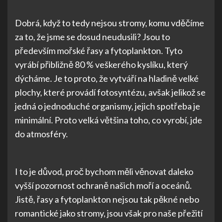
Dobrá, když to tedy nejsou stromy, komu vděčíme
za to, že jsme se dosud neudusili? Jsou to
především mořské řasy a fytoplankton. Tyto
vyrábí přibližně 80 % veškerého kyslíku, který
dýcháme. Je to proto, že vytváří na hladině velké
plochy, které provádí fotosyntézu, avšak jelikož se
jedná o jednoduché organismy, jejich spotřeba je
minimální. Proto velká většina toho, co vyrobí, jde
do atmosféry.
I to je důvod, proč bychom měli věnovat daleko
vyšší pozornost ochraně našich moří a oceánů.
Jistě, řasy a fytoplankton nejsou tak pěkné nebo
romantické jako stromy, jsou však pro naše přežití