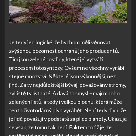
Je tedy jen logické, že bychom měli věnovat
zvýšenou pozornost ochraně jeho producentů.
Tím jsou zelené rostliny, které jej vytváří
procesem fotosyntézy. Ovšem ne všechny vyrábí
stejné množství. Některé jsou výkonnější, než
jiné.
Za ty nejdůležitější bývají považovány stromy,
zvláště ty listnaté. A dává to smysl – mají mnoho
zelených listů, a tedy i velkou plochu, která může
tento životodárný plyn vyrábět. Není tedy divu, že
je lidé považují v podstatě za plíce planety. Ukazuje
se však, že tomu tak není.
Faktem totiž je, že
rostliny jej nejen vyrábí, ale také spotřebovávají,