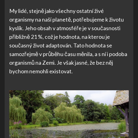
My lidé, stejně jako všechny ostatní živé
organismy na naší planetě, potřebujeme k životu
kyslík. Jeho obsah v atmosféře je v současnosti
přibližně 21 %, což je hodnota, na kterou je
současný život adaptován. Tato hodnota se
samozřejmě v průběhu času měnila, a s ní i podoba
organismů na Zemi. Je však jasné, že bez něj
bychom nemohli existovat.