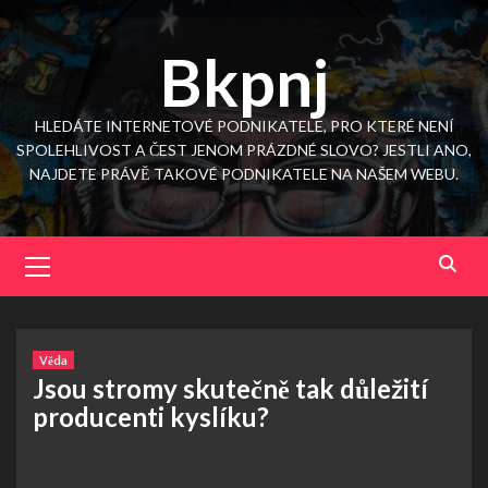
Skip
to
Bkpnj
content
HLEDÁTE INTERNETOVÉ PODNIKATELE, PRO KTERÉ NENÍ
SPOLEHLIVOST A ČEST JENOM PRÁZDNÉ SLOVO? JESTLI ANO,
NAJDETE PRÁVĚ TAKOVÉ PODNIKATELE NA NAŠEM WEBU.
Primary
Menu
Věda
Jsou stromy skutečně tak důležití
producenti kyslíku?