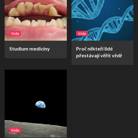
Věda
Věda
Studium medicíny
Proč někteří lidé
přestávají věřit vědě
Věda