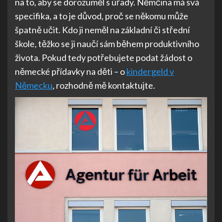
na to, aby se dorozuměl s úřady. Němčina má svá
specifika, a to je důvod, proč se někomu může
špatně učit. Kdo ji neměl na základní či střední
škole, těžko se ji naučí sám během produktivního
života. Pokud tedy potřebujete podat žádost o
německé přídavky na děti – o
kindergeld v
Německu
, rozhodně mě kontaktujte.