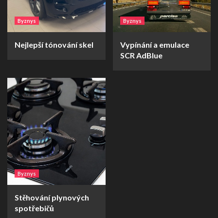
Byznys
Byznys
Nejlepší tónování skel
Vypínání a emulace
SCR AdBlue
Byznys
Stěhování plynových
spotřebičů