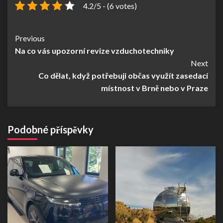
4.2/5 - (6 votes)
Continue
Previous
Na co vás upozorní revize vzduchotechniky
Reading
Next
Co dělat, když potřebuji občas využít zasedací
místnost v Brně nebo v Praze
Podobné příspěvky