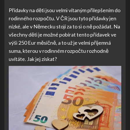
Přídavky na děti jsou velmi vítaným přilepšením do
rodinného rozpočtu. V ČR jsou tyto přídavky jen
nízké, ale v Německu stojí za to si o ně požádat. Na
všechny děti je možné pobírat tento přídavek ve
výši 250 Eur měsíčně, a to už je velmi příjemná
suma, kterou v rodinném rozpočtu rozhodně
uvítáte. Jak jej získat?