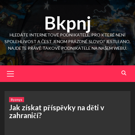
Skip
to
Bkpnj
content
HLEDÁTE INTERNETOVÉ PODNIKATELE, PRO KTERÉ NENÍ
SPOLEHLIVOST A ČEST JENOM PRÁZDNÉ SLOVO? JESTLI ANO,
NAJDETE PRÁVĚ TAKOVÉ PODNIKATELE NA NAŠEM WEBU.
Primary
Menu
Byznys
Jak získat příspěvky na děti v
zahraničí?