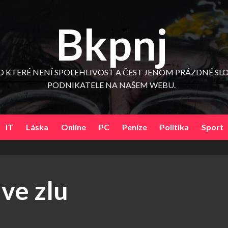
Bkpnj
 KTERÉ NENÍ SPOLEHLIVOST A ČEST JENOM PRÁZDNÉ SLO
PODNIKATELE NA NAŠEM WEBU.
IT
Láska
Online
PC
Peníze
Politika
Sport
 ve zlu