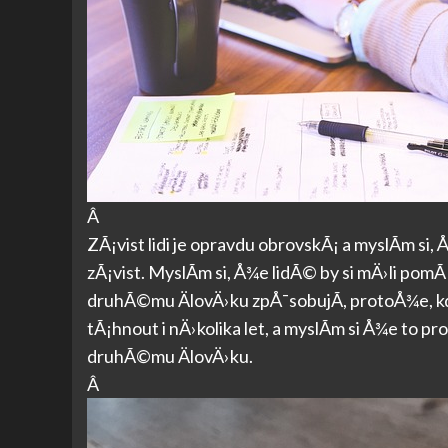
Â
ZÃ¡vist lidi je opravdu obrovskÃ¡ a myslÃ­m s
zÃ¡vist. MyslÃ­m si, Å¾e lidÃ© by si mÄ›li pomÃ
druhÃ©mu ÄlovÄ›ku zpÅ¯sobujÃ­, protoÅ¾e, kd
tÃ¡hnout i nÄ›kolika let, a myslÃ­m si Å¾e to 
druhÃ©mu ÄlovÄ›ku.
Â