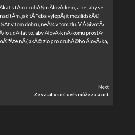
Ã­kat s tÃ­m druhÃ½m ÄlovÄ›kem, a ne, aby se
 nad tÃ­m, jak tÅ™eba vylepÅ¡it mezilidskÃ©
¾Ã­t v tom dobru, neÅ¾ v tom zlu. V Å¾ivotÄ›
lo udÄ›lat to, aby ÄlovÄ›k nÄ›komu prostÄ›
tvoÅ™Ã­te nÄ›jakÃ© zlo pro druhÃ©ho ÄlovÄ›ka,
Next
Ze vztahu se člověk může zbláznit