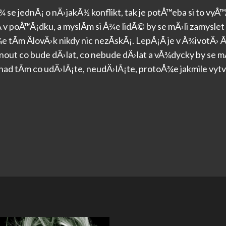
se jednÃ¡ o nÄ›jakÃ½ konflikt, tak je potÅ™eba si to vyÅ™
 v poÅ™Ã¡dku, a myslÃ­m si Å¾e lidÃ© by se mÄ›li zamyslet
tÃ­m ÄlovÄ›k nikdy nic nezÃ­skÃ¡. LepÅ¡Ã­ je v Å¾ivotÄ› Å
 co bude dÄ›lat, co nebude dÄ›lat a vÅ¾dycky by se mÄ›
nad tÃ­m co udÄ›lÃ¡te, neudÄ›lÃ¡te, protoÅ¾e jakmile vy