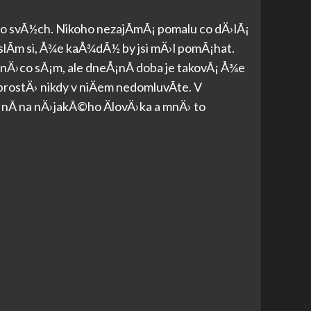
po svÃ½ch. Nikoho nezajÃ­mÃ¡ pomalu co dÄ›lÃ¡
lÃ­m si, Å¾e kaÅ¾dÃ½ by jsi mÄ›l pomÃ¡hat.
Ä›co sÃ¡m, ale dneÅ¡nÃ­ doba je takovÃ¡ Å¾e
 prostÄ› nikdy v niÄem nedomluvÃ­te. V
¡nÃ­ na nÄ›jakÃ©ho ÄlovÄ›ka a mnÄ› to