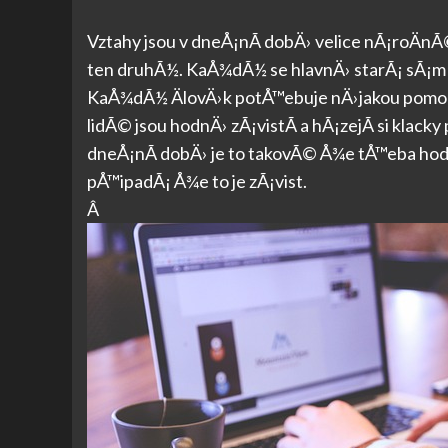
Vztahy jsou v dneÅ¡nÃ­ dobÄ› velice nÃ¡roÄnÃ
ten druhÃ½. KaÅ¾dÃ½ se hlavnÄ› starÃ¡ sÃ¡m o
KaÅ¾dÃ½ ÄlovÄ›k potÅ™ebuje nÄ›jakou pomoc o
lidÃ© jsou hodnÄ› zÃ¡vistÃ­ a hÃ¡zejÃ­ si klac
dneÅ¡nÃ­ dobÄ› je to takovÃ© Å¾e tÅ™eba hodn
pÅ™ipadÃ¡ Å¾e to je zÃ¡vist.
Â