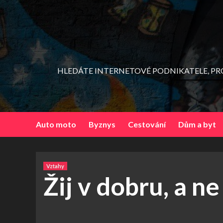
Skip
to
content
HLEDÁTE INTERNETOVÉ PODNIKATELE, PRO
Auto moto
Byznys
Cestování
Dům a byt
Vztahy
Žij v dobru, a ne