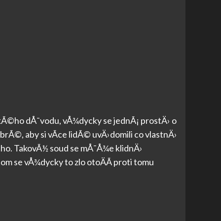
›jakÃ©ho dÅ¯vodu, vÅ¾dycky se jednÃ¡ prostÄ› o
obrÃ©, aby si vÃ­ce lidÃ© uvÄ›domili co vlastnÄ›
©ho. TakovÃ½ soud se mÅ¯Å¾e klidnÄ›
otom se vÅ¾dycky to zlo otoÄÃ­ proti tomu