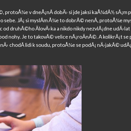
©, protoÅ¾e v dneÅ¡nÃ­ dobÄ› si jde jaksi kaÅ¾dÃ½ sÃ¡m 
 sebe. JÃ¡ si myslÃ­m Å¾e to dobrÃ© nenÃ­, protoÅ¾e mys
d druhÃ©ho ÄlovÄ›ka a nikdo nikdy nezvlÃ¡dne udÄ›lat n
ky pod nohy. Je to takovÃ© velice nÃ¡roÄnÃ©. A kolikrÃ¡t se
Ä› chodÃ­ lidi k soudu, protoÅ¾e se podÃ¡ nÄ›jakÃ© udÃ