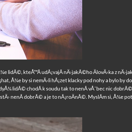
i, Å¾e lidÃ©, kteÅ™Ã­ udÃ¡vajÃ­ nÄ›jakÃ©ho ÄlovÄ›ka z nÄ
¡hat, Å¾e by si nemÄ›li hÃ¡zet klacky pod nohy a bylo by d
yÅ¾ lidÃ© chodÃ­ k soudu tak to nenÃ­ vÅ¯bec nic dobrÃ
prostÄ› nenÃ­ dobrÃ© a je to nÃ¡roÄnÃ©. MyslÃ­m si, Å¾e p