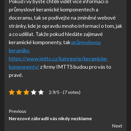
Pokud i vy byste chtěli vidět více informací o
průmyslové keramické komponentech a
doceramu, tak se podívejte na zmíněné webové
stránky, kde je opravdu mnoho informací o tom, jak
a co udělat. Takže pokud hledáte zajímavé
keramické komponenty, tak
průmyslovou
keramiku
https://www.imtts.cz/kategorie/keramicke-
komponenty/
z firmy IMTTS budou pro vás to
pravé.
2.9/5 - (7 votes)
Continue
Previous
Nerezové zábradlí vás nikdy nezklame
Reading
Next