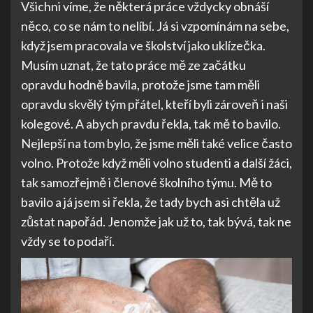
Všichni víme, že některá práce vždycky obnáší
něco, co se nám to nelíbí. Já si vzpomínám na sebe,
když jsem pracovala ve školství jako uklízečka.
Musím uznat, že tato práce mě ze začátku
opravdu hodně bavila, protože jsme tam měli
opravdu skvělý tým přátel, kteří byli zároveň i naši
kolegové. A abych pravdu řekla, tak mě to bavilo.
Nejlepší na tom bylo, že jsme měli také velice často
volno. Protože když měli volno studenti a další žáci,
tak samozřejmě i členové školního týmu. Mě to
bavilo a já jsem si řekla, že tady bych asi chtěla už
zůstat napořád. Jenomže jak už to, tak bývá, tak ne
vždy se to podaří.