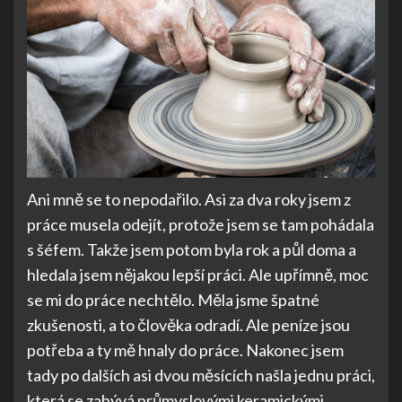
Ani mně se to nepodařilo. Asi za dva roky jsem z
práce musela odejít, protože jsem se tam pohádala
s šéfem. Takže jsem potom byla rok a půl doma a
hledala jsem nějakou lepší práci. Ale upřímně, moc
se mi do práce nechtělo. Měla jsme špatné
zkušenosti, a to člověka odradí. Ale peníze jsou
potřeba a ty mě hnaly do práce. Nakonec jsem
tady po dalších asi dvou měsících našla jednu práci,
která se zabývá průmyslovými keramickými