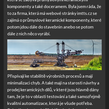
komponenty a také doceramem. Byla jsem ráda, že
to za firma, která má webové stránky imtts.cz se
zajímá o průmyslové keramické komponenty, které
potom jdou dále do stavebnin anebo se potom
dále z nich něco vyrábí.
Přispívají ke stabilitě výrobních procesů a mají
minimalizaci chyb. A také mají na starosti návrhy a
prodej keramických dílů, v které jsou hlavně dány
tam, že je to v oblasti testování a také samozřejmě
kvalitní automatizace, která je všude potřeba.