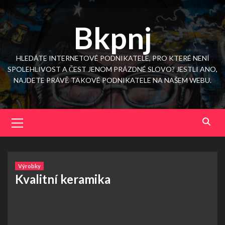
Skip
to
Bkpnj
content
HLEDÁTE INTERNETOVÉ PODNIKATELE, PRO KTERÉ NENÍ
SPOLEHLIVOST A ČEST JENOM PRÁZDNÉ SLOVO? JESTLI ANO,
NAJDETE PRÁVĚ TAKOVÉ PODNIKATELE NA NAŠEM WEBU.
Primary
Menu
Výrobky
Kvalitní keramika