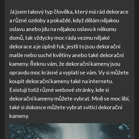
Já jsem takový typ člověka, který má rád dekorace
a různé ozdoby a pokaždé, když dělám nějakou
oslavu anebo jdu na nějakou oslavu k někomu
domů, tak vždycky moc ráda vezmu nějaké
dekorace a je úplně fuk, jestli to jsou dekorační
mašle nebo suché květiny anebo také dekorační
kameny. Řeknu vám, že dekorační kameny jsou
opravdu moc krásné a vyplatí se vám. Vy si můžete
koupit dekorační kameny také na internetu.
Existují totiž různé webové stránky, kde si
dekorační kameny můžete vybrat. Mně se moc líbí,
také si dokonce můžete vybrat svítící dekorační
kameny.