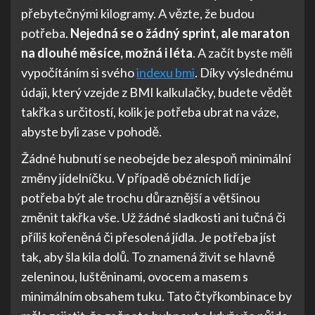
přebytečnými kilogramy. A vězte, že budou
potřeba.
Nejedná se o žádný sprint, ale maraton
na dlouhé měsíce, možná i léta
. A začít byste měli
vypočítáním si svého
indexu bmi
. Díky výslednému
údaji, který vzejde z BMI kalkulačky, budete vědět
takřka s určitostí, kolik je potřeba ubrat na váze,
abyste byli zase v pohodě.
Žádné hubnutí se neobejde bez alespoň minimální
změny jídelníčku. V případě obézních lidí je
potřeba být ale trochu důraznější a většinou
změnit takřka vše. Už žádné sladkosti ani tučná či
příliš kořeněná či přesolená jídla. Je potřeba jíst
tak, aby šla kila dolů. To znamená živit se hlavně
zeleninou, luštěninami, ovocem a masem s
minimálním obsahem tuku. Tato čtyřkombinace by