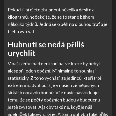
Pokud si přejete zhubnout několika desítek
kilogramů, nečekejte, že se to stane během
několika týdnů. Jedná se o běh na dlouhou trať a je
třeba vytrvat.
Hubnutí se nedá příliš
urychlit
V naší zemi snad není rodina, ve které by nebyl
alespoň jeden obézní. Minimálně to souhlasí
statisticky. Z toho vychází, že jedinců, kteří trpí
extrémní nadváhou, žije v našich zeměpisných
šířkách opravdu hodně. Vše navíc nasvědčuje
tomu, že se počty obézních budou v budoucnu
ještě zvyšovat. A jak by také ne, když je náš
jídelníček takový, jaký je. A tomu pohybu také příliš