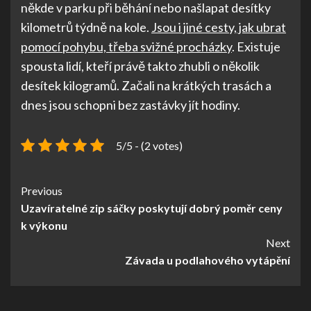
někde v parku při běhání nebo našlapat desítky
kilometrů týdně na kole.
Jsou i jiné cesty, jak ubrat
pomocí pohybu, třeba svižné procházky
. Existuje
spousta lidí, kteří právě takto zhubli o několik
desítek kilogramů. Začali na krátkých trasách a
dnes jsou schopni bez zastávky jít hodiny.
5/5 - (2 votes)
Continue
Previous
Uzavíratelné zip sáčky poskytují dobrý poměr ceny
Reading
k výkonu
Next
Závada u podlahového vytápění