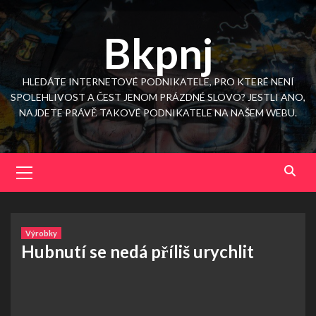
Skip
to
Bkpnj
content
HLEDÁTE INTERNETOVÉ PODNIKATELE, PRO KTERÉ NENÍ
SPOLEHLIVOST A ČEST JENOM PRÁZDNÉ SLOVO? JESTLI ANO,
NAJDETE PRÁVĚ TAKOVÉ PODNIKATELE NA NAŠEM WEBU.
Primary
Menu
Výrobky
Hubnutí se nedá příliš urychlit