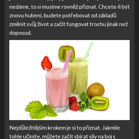
nedáme, to si musíme rovněž přiznat. Chcete-li být
znovu hubení, budete potřebovat od základů
změnit svůj život a začít fungovat trochu jinak než
doposud.
Nejdůležitějším krokem je si to přiznat. Jakmile
tohle učiníte, můžete začít sbírat síly na boj s