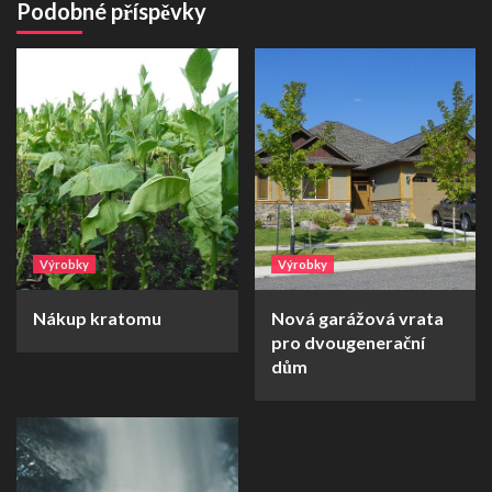
Podobné příspěvky
Výrobky
Výrobky
Nákup kratomu
Nová garážová vrata
pro dvougenerační
dům