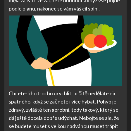
měla zajistit, že začnete hubnout a když vše půjde
podle plánu, nakonec se vám váš cíl splní.
Chcete-li ho trochu urychlit, určitě neděláte nic
špatného, když se začnete i více hýbat. Pohyb je
zdravý, zvláště ten aerobní, tedy takový, který se
dá ještě docela dobře udýchat. Nebojte se ale, že
se budete muset s velkou nadváhou muset trápit