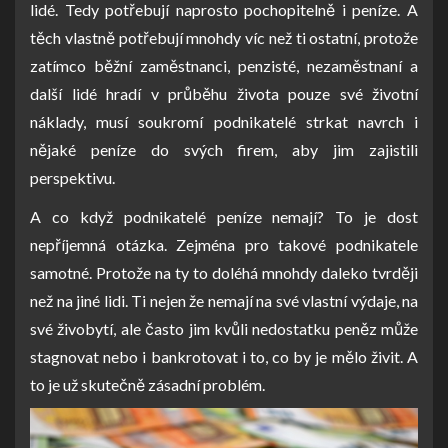
lidé. Tedy potřebují naprosto pochopitelně i peníze. A
těch vlastně potřebují mnohdy víc než ti ostatní, protože
zatímco běžní zaměstnanci, penzisté, nezaměstnaní a
další lidé hradí v průběhu života pouze své životní
náklady, musí soukromí podnikatelé strkat navrch i
nějaké peníze do svých firem, aby jim zajistili
perspektivu.
A co když podnikatelé peníze nemají? To je dost
nepříjemná otázka. Zejména pro takové podnikatele
samotné. Protože na ty to doléhá mnohdy daleko tvrději
než na jiné lidi. Ti nejen že nemají na své vlastní výdaje, na
své živobytí, ale často jim kvůli nedostatku peněz může
stagnovat nebo i bankrotovat i to, co by je mělo živit. A
to je už skutečně zásadní problém.