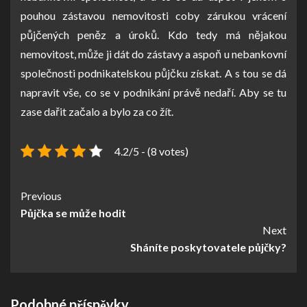
pouhou zástavou nemovitosti coby zárukou vrácení
půjčených peněz a úroků.
Kdo tedy má nějakou
nemovitost, může ji dát do zástavy a aspoň u nebankovní
společnosti podnikatelskou půjčku získat. A s tou se dá
napravit vše, co se v podnikání právě nedaří. Aby se tu
zase dařit začalo a bylo za co žít.
4.2/5 - (8 votes)
Continue
Previous
Půjčka se může hodit
Reading
Next
Sháníte poskytovatele půjčky?
Podobné příspěvky