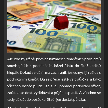
Ale kdo by už při prvních náznacích finančních problémů
souvisejících s podnikáním házel flintu do žita? Jedině
hlupák. Dokud se dá firma zachránit, je nesmysl ji rušit a s
podnikáním končit. Dá se přece ještě vzít půjčka, a když
všechno dobře půjde, lze s její pomocí podnikání oživit,
začít zase dost vydělávat a půjčku splatit. A všechno se
tedy dá dát do pořádku. Stačí jen dostat půjčku.