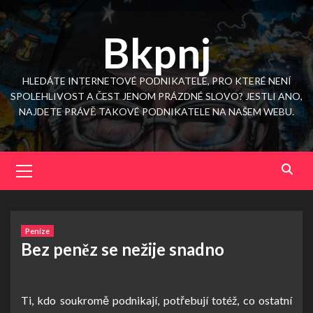
Skip
to
Bkpnj
content
HLEDÁTE INTERNETOVÉ PODNIKATELE, PRO KTERÉ NENÍ
SPOLEHLIVOST A ČEST JENOM PRÁZDNÉ SLOVO? JESTLI ANO,
NAJDETE PRÁVĚ TAKOVÉ PODNIKATELE NA NAŠEM WEBU.
Primary
Menu
Peníze
Bez peněz se nežije snadno
Ti, kdo soukromě podnikají, potřebují totéž, co ostatní