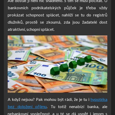
Ale dostat ji není nic snadného. S tím se musí počítat. U
bankovních podnikatelských půjček je třeba vždy
prokázat schopnost splácet, nahlíží se tu do registrů
dlužníků, prostě se zkoumá, zda jsou žadatelé dost
atraktivní, schopní splácet.
A když nejsou? Pak mohou být rádi, že je tu i
hypotéka
bez doložení příjmu
. Tu totiž nenabízí banka, ale
nebankovní společnost, a u té se dá uspět i jenom s