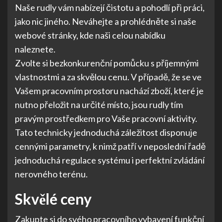
Naše rudly vám nabízejí čistotu a pohodlí při práci,
jako nic jiného. Neváhejte a prohlédněte si naše
webové stránky, kde naši celou nabídku
naleznete.
Zvolte si bezkonkurenční pomůcku s příjemnými
vlastnostmi a za skvělou cenu. V případě, že se ve
Vašem pracovním prostoru nachází zboží, které je
nutno přeložit na určité místo, jsou
rudly
tím
pravým prostředkem pro Vaše pracovní aktivity.
Tato technicky jednoduchá záležitost disponuje
cennými parametry, k nimž patří v neposlední řadě
jednoduchá regulace systému i perfektní zvládání
nerovného terénu.
Skvělé ceny
Zakupte si do svého pracovního vybavení funkční