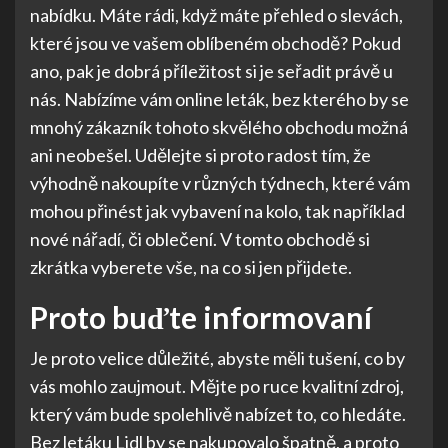
nabídku. Máte rádi, když máte přehled o slevách,
které jsou ve vašem oblíbeném obchodě? Pokud
ano, pak je dobrá příležitost si je seřadit právě u
nás. Nabízíme vám online leták, bez kterého by se
mnohý zákazník tohoto skvělého obchodu možná
ani neobešel. Udělejte si proto radost tím, že
výhodně nakoupíte v různých týdnech, které vám
mohou přinést jak vybavení na kolo, tak například
nové nářadí, či oblečení. V tomto obchodě si
zkrátka vyberete vše, na co si jen přijdete.
Proto buďte informovaní
Je proto velice důležité, abyste měli tušení, co by
vás mohlo zaujmout. Mějte po ruce kvalitní zdroj,
který vám bude spolehlivě nabízet to, co hledáte.
Bez
letáku Lidl
by se nakupovalo špatně, a proto