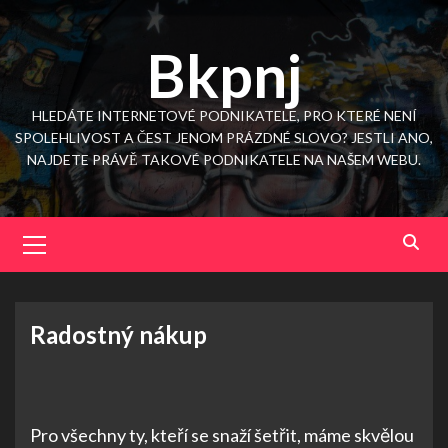
Skip
to
Bkpnj
content
HLEDÁTE INTERNETOVÉ PODNIKATELE, PRO KTERÉ NENÍ
SPOLEHLIVOST A ČEST JENOM PRÁZDNÉ SLOVO? JESTLI ANO,
NAJDETE PRÁVĚ TAKOVÉ PODNIKATELE NA NAŠEM WEBU.
Primary
Menu
Radostný nákup
Pro všechny ty, kteří se snaží šetřit, máme skvělou