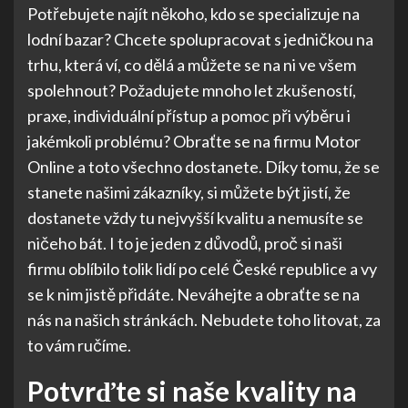
Potřebujete najít někoho, kdo se specializuje na
lodní bazar
? Chcete spolupracovat s jedničkou na
trhu, která ví, co dělá a můžete se na ni ve všem
spolehnout? Požadujete mnoho let zkušeností,
praxe, individuální přístup a pomoc při výběru i
jakémkoli problému? Obraťte se na firmu Motor
Online a toto všechno dostanete. Díky tomu, že se
stanete našimi zákazníky, si můžete být jistí, že
dostanete vždy tu nejvyšší kvalitu a nemusíte se
ničeho bát. I to je jeden z důvodů, proč si naši
firmu oblíbilo tolik lidí po celé České republice a vy
se k nim jistě přidáte. Neváhejte a obraťte se na
nás na našich stránkách. Nebudete toho litovat, za
to vám ručíme.
Potvrďte si naše kvality na