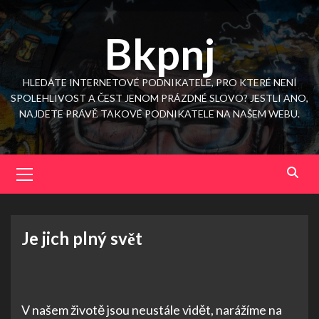
Skip
to
Bkpnj
content
HLEDÁTE INTERNETOVÉ PODNIKATELE, PRO KTERÉ NENÍ
SPOLEHLIVOST A ČEST JENOM PRÁZDNÉ SLOVO? JESTLI ANO,
NAJDETE PRÁVĚ TAKOVÉ PODNIKATELE NA NAŠEM WEBU.
Primary
Menu
Je jich plný svět
V našem životě jsou neustále vidět, narážíme na