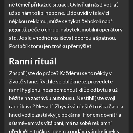
ně téměř při každé situaci. Ovlivňují náš život, ať
už se nám to líbí nebo ne. Lidé uvidí v televizi
nějakou reklamu, může se týkat čehokoli např.
jogurtů, péče o chrup, nábytek, mobilní operátory
atd. Je ale vhodné rozlišovat dobrou a špatnou.
Postačí k tomu jen trošku přemýšlet.
Ranní rituál
Zaspali jste do práce? Každému se to někdy v
životě stane. Rychle se obléknete, provedete
ranní hygienu, nezapomenout klíče od bytu a už
běžíte na zastávku autobusu. Nestihli jste svoji
ranní kávu? Nevadí. Zbývá vám ještě troška času a
hned vedle zastávky je pekárna. Honem dovnitř a
s úsměvem vás vítá paní, má na sobě
reklamní
předmět
– tričko s logem a podává vám kelímek s